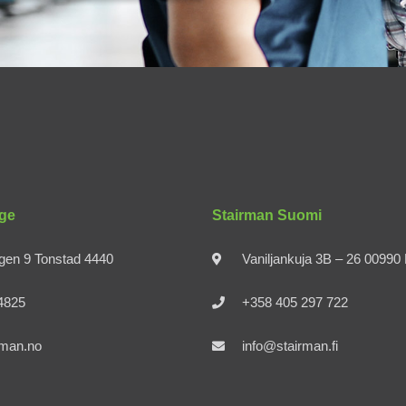
ge
Stairman Suomi
gen 9 Tonstad 4440
Vaniljankuja 3B – 26 0099
4825
+358 405 297 722
rman.no
info@stairman.fi