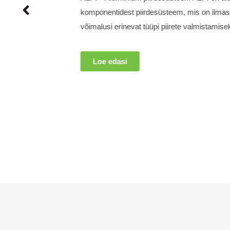
GP klaaspiirde süsteem on minimalistlik 
mis sobib kasutamiseks nii sise- kui välit
osi, on rooste ja veekindel.
Loe edasi