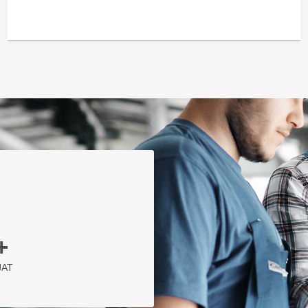
+
JAT