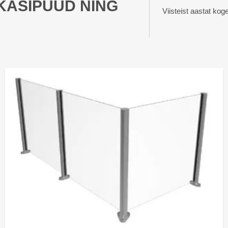
 KÄSIPUUD NING
Viisteist aastat kog