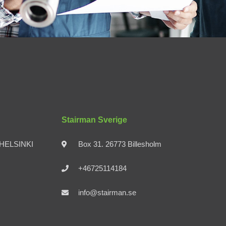
Stairman Sverige
0 HELSINKI
Box 31. 26773 Billesholm
+46725114184
info@stairman.se