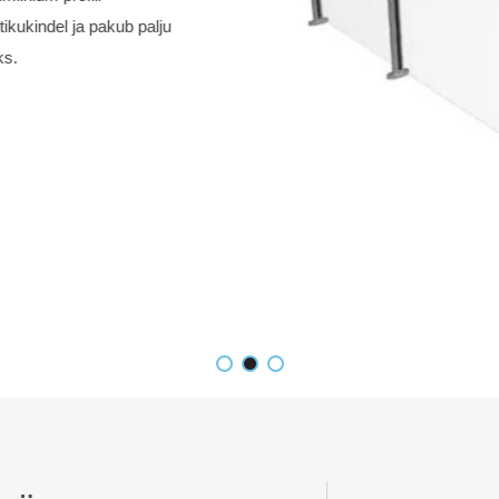
postideta klaaspiirde süsteem,
ingimustes. Ei sisalda metallist