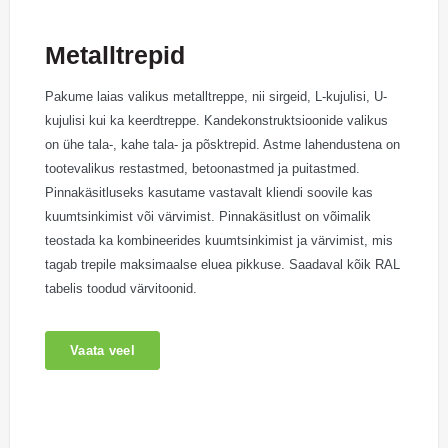
Metalltrepid
Pakume laias valikus metalltreppe, nii sirgeid, L-kujulisi, U-
kujulisi kui ka keerdtreppe. Kandekonstruktsioonide valikus
on ühe tala-, kahe tala- ja põsktrepid. Astme lahendustena on
tootevalikus restastmed, betoonastmed ja puitastmed.
Pinnakäsitluseks kasutame vastavalt kliendi soovile kas
kuumtsinkimist või värvimist. Pinnakäsitlust on võimalik
teostada ka kombineerides kuumtsinkimist ja värvimist, mis
tagab trepile maksimaalse eluea pikkuse. Saadaval kõik RAL
tabelis toodud värvitoonid.
Vaata veel