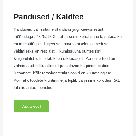
Pandused / Kaldtee
Panduseid valmistame standardi järgi keevisrestist
mõõtudega 34×75/30×3. Tellija soovi korral saab kasutada ka
muid restitüüpe. Tugevuse saavutamiseks ja libeduse
vältimiseks on rest alati liikumissuuna suhtes risti.
Külgprofiilid valmistatakse nurkterasest. Panduse toed on
valmistatud nelikanttorust ja täidavad ka piirde postide
ülesannet. Kõik teraskonstruktsioonid on kuumtsingitud.
Võimalik toodete kruntimine ja lõplik värvimine kõikides RAL
tabelis antud toonides.
Vaata veel