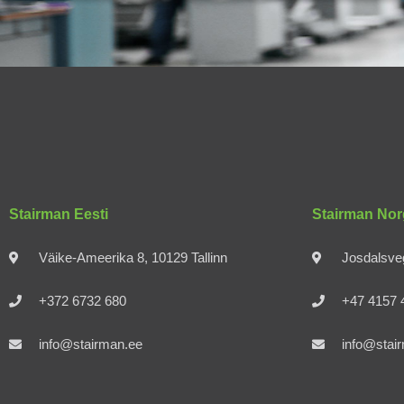
Stairman Eesti
Stairman Nor
Väike-Ameerika 8, 10129 Tallinn
Josdalsve
+372 6732 680
+47 4157 
info@stairman.ee
info@stai