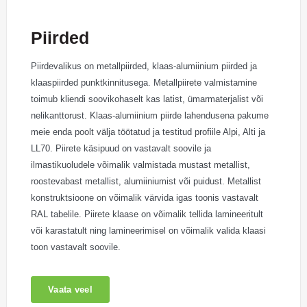
Piirded
Piirdevalikus on metallpiirded, klaas-alumiinium piirded ja
klaaspiirded punktkinnitusega. Metallpiirete valmistamine
toimub kliendi soovikohaselt kas latist, ümarmaterjalist või
nelikanttorust. Klaas-alumiinium piirde lahendusena pakume
meie enda poolt välja töötatud ja testitud profiile Alpi, Alti ja
LL70. Piirete käsipuud on vastavalt soovile ja
ilmastikuoludele võimalik valmistada mustast metallist,
roostevabast metallist, alumiiniumist või puidust. Metallist
konstruktsioone on võimalik värvida igas toonis vastavalt
RAL tabelile. Piirete klaase on võimalik tellida lamineeritult
või karastatult ning lamineerimisel on võimalik valida klaasi
toon vastavalt soovile.
Vaata veel