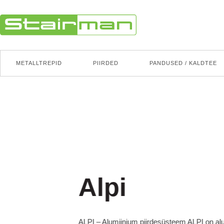
METALLTREPID
PIIRDED
PANDUSED / KALDTEE
Minimalistlik p
GP