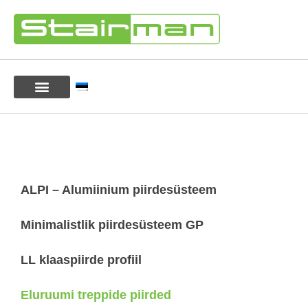
ALPI – Alumiinium piirdesüsteem
Minimalistlik piirdesüsteem GP
LL klaaspiirde profiil
Eluruumi treppide piirded