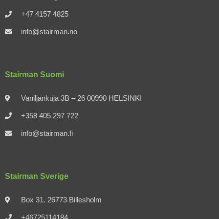
+47 4157 4825
info@stairman.no
Stairman Suomi
Vaniljankuja 3B – 26 00990 HELSINKI
+358 405 297 722
info@stairman.fi
Stairman Sverige
Box 31. 26773 Billesholm
+46725114184